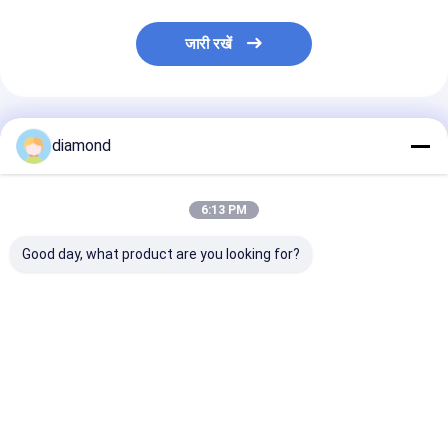
जारी रखें
अनुशंसित उत्पाद
diamond
6:13 PM
Good day, what product are you looking for?
सीएनसी पत्थर नक्काशी मशीन
6 अक्षीय सीएनसी रोबोट पत्थर
3100 मिमी तक बड़े प
0.02 मिमी परिशुद्धता के साथ,
काटने की मशीन 3100 मिमी
नक्काशी के लिए इंटर
15 मीटर / मिनट हवा की गति,
बड़े पैमाने पर नक्काशी के लिए
कंट्रोल और बीटी40 
और स्पर्श पथरीकरण पत्थर के
इंटरपोलेटेड नियंत्रण और
के साथ 6-एक्सिस 
लिए इलेक्ट्रिक संचालित
BT40 धुरी के साथ
रोबोट स्टोन कटिंग म
सबसे अच्छी कीमत
सबसे अच्छी कीमत
सबसे अच्छी 