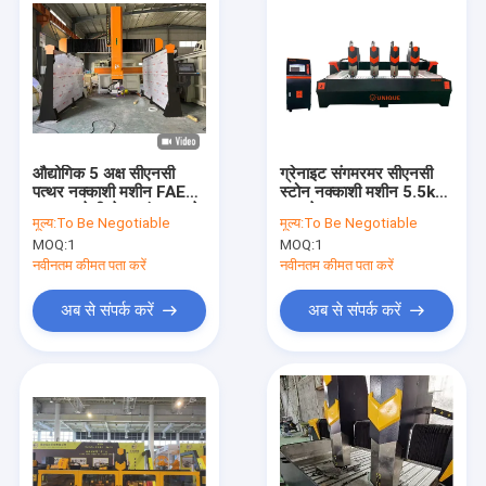
औद्योगिक 5 अक्ष सीएनसी
ग्रेनाइट संगमरमर सीएनसी
पत्थर नक्काशी मशीन FAEM-
स्टोन नक्काशी मशीन 5.5kw
3320, तेजी से प्रसंस्करण के
3D जेड
मूल्य:
To Be Negotiable
मूल्य:
To Be Negotiable
लिए 3 डी बुद्ध मानव आकृति
MOQ:
1
MOQ:
1
और स्मारक मूर्तिकला
नवीनतम कीमत पता करें
नवीनतम कीमत पता करें
अब से संपर्क करें
अब से संपर्क करें
घर
उत्पादों
वीआर दिखाएँ