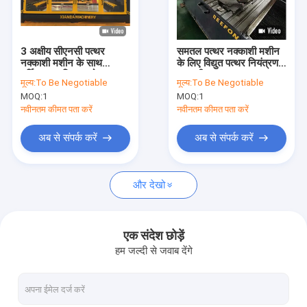
हमारे बारे में
कारखाना भ्रमण
3 अक्षीय सीएनसी पत्थर
समतल पत्थर नक्काशी मशीन
नक्काशी मशीन के साथ
के लिए विद्युत पत्थर नियंत्रण
गुणवत्ता नियंत्रण
मूर्तिकला प्रक्रिया को
प्रणाली
मूल्य:
To Be Negotiable
मूल्य:
To Be Negotiable
सुव्यवस्थित करें
MOQ:
1
MOQ:
1
संपर्क करें
नवीनतम कीमत पता करें
नवीनतम कीमत पता करें
समाचार
अब से संपर्क करें
अब से संपर्क करें
एक उद्धरण का अनुरोध करें
और देखो
डायमंड वायर सॉ मशीन
एक संदेश छोड़ें
हम जल्दी से जवाब देंगे
सीएनसी स्टोन नक्काशी मशीन
कॉलम काटने की मशीन