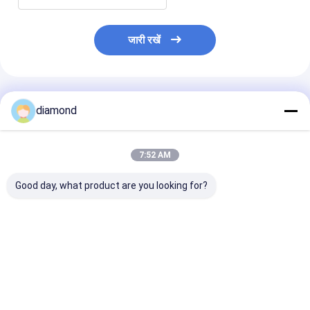
जारी रखें
अनुशंसित उत्पाद
diamond
7:52 AM
Good day, what product are you looking for?
सीएनसी पत्थर नक्काशी मशीन
6 अक्षीय सीएनसी रोबोट पत्थर
3100 मिमी तक बड़े प
0.02 मिमी परिशुद्धता के साथ,
काटने की मशीन 3100 मिमी
नक्काशी के लिए इंटर
15 मीटर / मिनट हवा की गति,
बड़े पैमाने पर नक्काशी के लिए
कंट्रोल और बीटी40 
और स्पर्श पथरीकरण पत्थर के
इंटरपोलेटेड नियंत्रण और
के साथ 6-एक्सिस 
लिए इलेक्ट्रिक संचालित
BT40 धुरी के साथ
रोबोट स्टोन कटिंग म
सबसे अच्छी कीमत
सबसे अच्छी कीमत
सबसे अच्छी 